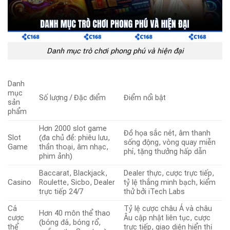
Danh mục trò chơi phong phú và hiện đại
Danh
mục
Số lượng / Đặc điểm
Điểm nổi bật
sản
phẩm
Hơn 2000 slot game
Đồ họa sắc nét, âm thanh
Slot
(đa chủ đề: phiêu lưu,
sống động, vòng quay miễn
Game
thần thoại, âm nhạc,
phí, tặng thưởng hấp dẫn
phim ảnh)
Baccarat, Blackjack,
Dealer thực, cược trực tiếp,
Casino
Roulette, Sicbo, Dealer
tỷ lệ thắng minh bạch, kiểm
trực tiếp 24/7
thử bởi iTech Labs
Cá
Tỷ lệ cược châu Á và châu
Hơn 40 môn thể thao
cược
Âu cập nhật liên tục, cược
(bóng đá, bóng rổ,
thể
trực tiếp, giao diện hiển thị