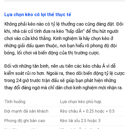
Lựa chọn kèo có lợi thế thực tế
Không phải kèo nào có tỷ lệ thưởng cao cũng đáng đặt. Đôi
khi, nhà cái cố tình đưa ra kèo “hấp dẫn” để thu hút người
chơi vào cửa khó thắng. Kinh nghiệm là hãy chọn kèo ở
những giải đấu quen thuộc, nơi bạn hiểu rõ phong độ đội
bóng, lối chơi và biến động của thị trường cược.
Đối với những tân binh, nên ưu tiên các kèo châu Á vì dễ
kiểm soát rủi ro hơn. Ngoài ra, theo dõi biến động tỷ lệ cược
trong 24 giờ trước trận đấu sẽ giúp bạn phát hiện những
thay đổi đáng ngờ mà chỉ dân chơi kinh nghiệm mới nhận ra.
Tình huống
Lựa chọn kèo phù hợp
Đội mạnh đá sân khách
Kèo châu Á + 0.25 hoặc + 0.5
Phong độ ghi bàn cao
Kèo tài xỉu 2.5 hoặc 3