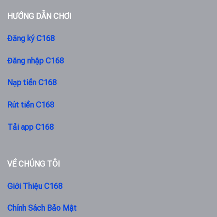
HƯỚNG DẪN CHƠI
Đăng ký C168
Đăng nhập C168
Nạp tiền C168
Rút tiền C168
Tải app C168
VỀ CHÚNG TÔI
Giới Thiệu C168
Chính Sách Bảo Mật