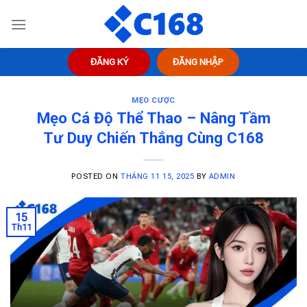
Skip
to
content
ĐĂNG KÝ
ĐĂNG NHẬP
MẸO CƯỢC
Mẹo Cá Độ Thể Thao – Nâng Tầm
Tư Duy Chiến Thắng Cùng C168
POSTED ON
THÁNG 11 15, 2025
BY
ADMIN
15
Th11