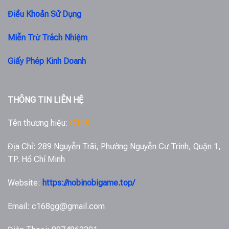
Điều Khoản Sử Dụng
Miễn Trừ Trách Nhiệm
Giấy Phép Kinh Doanh
THÔNG TIN LIÊN HỆ
Tên thương hiệu:
C168
Địa Chỉ:
289 Nguyễn Trãi, Phường Nguyễn Cư Trinh, Quận 1,
TP. Hồ Chí Minh
Website:
https://nobinobigame.top/
Email:
c168gg@gmail.com