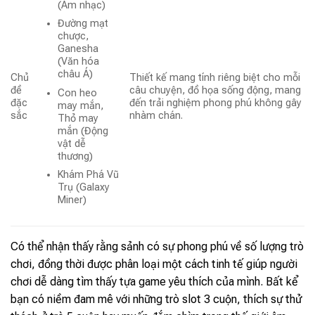
(Âm nhạc)
Đường mạt
chược,
Ganesha
(Văn hóa
châu Á)
Chủ
Thiết kế mang tính riêng biệt cho mỗi
đề
câu chuyện, đồ họa sống động, mang
Con heo
đặc
đến trải nghiệm phong phú không gây
may mắn,
sắc
nhàm chán.
Thỏ may
mắn (Động
vật dễ
thương)
Khám Phá Vũ
Trụ (Galaxy
Miner)
Có thể nhận thấy rằng sảnh có sự phong phú về số lượng trò
chơi, đồng thời được phân loại một cách tinh tế giúp người
chơi dễ dàng tìm thấy tựa game yêu thích của mình. Bất kể
bạn có niềm đam mê với những trò slot 3 cuộn, thích sự thử