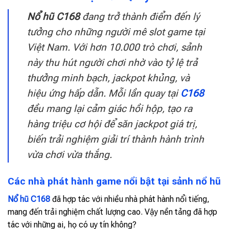
Nổ hũ C168
đang trở thành điểm đến lý
tưởng cho những người mê slot game tại
Việt Nam. Với hơn 10.000 trò chơi, sảnh
này thu hút người chơi nhờ vào tỷ lệ trả
thưởng minh bạch, jackpot khủng, và
hiệu ứng hấp dẫn. Mỗi lần quay tại
C168
đều mang lại cảm giác hồi hộp, tạo ra
hàng triệu cơ hội để săn jackpot giá trị,
biến trải nghiệm giải trí thành hành trình
vừa chơi vừa thắng.
Các nhà phát hành game nổi bật tại sảnh nổ hũ
Nổ hũ C168
đã hợp tác với nhiều nhà phát hành nổi tiếng,
mang đến trải nghiệm chất lượng cao. Vậy nền tảng đã hợp
tác với những ai, họ có uy tín không?