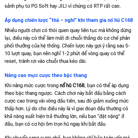
sảnh phụ từ PG Soft hay JILI vì chúng có RTP rất cao.
Áp dụng chiến lược “thả – nghỉ” khi tham gia nổ hũ C168
Nhiều người chơi có thói quen quay liên tục mà không dừng
lại, điều này có thể làm mất đi chuỗi thắng do cơ chế phân
phối thưởng của hệ thống. Chiến lược này gợi ý rằng sau 5-
10 lượt quay, bạn nên nghỉ 1-2 phút để vòng quay có thể
reset, tránh rơi vào chuỗi thua kéo dài.
Nâng cao mực cược theo bậc thang
Khi nâng mức cược trong
nổ hũ C168
, bạn có thể áp dụng
theo bậc thang ngược. Cách chơi này bắt đầu bằng cách
cược cao trong vài vòng đầu tiên, sau đó giảm xuống mức
thấp hơn. Lý do cho điều này là vì giai đoạn đầu thường có
khả năng xuất hiện trả thưởng lớn, nếu bạn “đặt nặng” ở
đầu, bạn có cơ hội ôm trọn hũ ngay khi bắt đầu.
Khi chuyển sang cược nhỏ, bạn không chỉ bảo toàn vốn mà