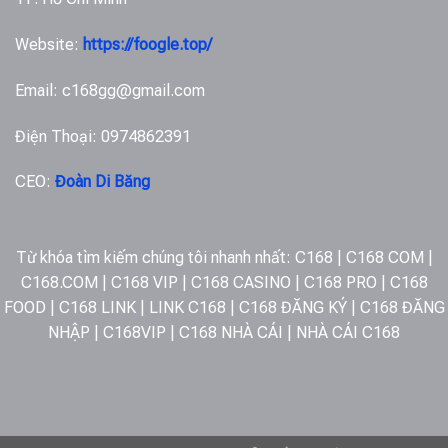
Website:
https://foogle.top/
Email:
c168gg@gmail.com
Điện Thoại: 0974862391
CEO:
Đoàn Di Băng
Từ khóa tìm kiếm chúng tôi nhanh nhất: C168 | C168 COM |
C168.COM | C168 VIP | C168 CASINO | C168 PRO | C168
FOOD | C168 LINK | LINK C168 | C168 ĐĂNG KÝ | C168 ĐĂNG
NHẬP | C168VIP | C168 NHÀ CÁI | NHÀ CÁI C168