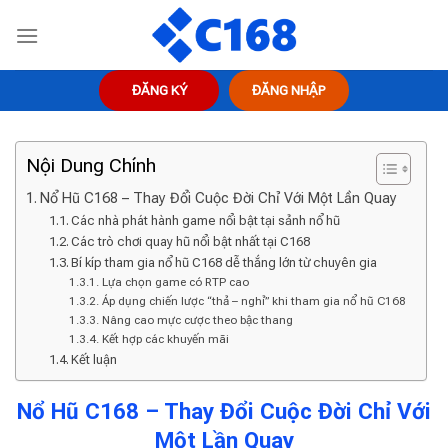
Skip
to
content
ĐĂNG KÝ
ĐĂNG NHẬP
Nội Dung Chính
Nổ Hũ C168 – Thay Đổi Cuộc Đời Chỉ Với Một Lần Quay
Các nhà phát hành game nổi bật tại sảnh nổ hũ
Các trò chơi quay hũ nổi bật nhất tại C168
Bí kíp tham gia nổ hũ C168 dễ thắng lớn từ chuyên gia
Lựa chọn game có RTP cao
Áp dụng chiến lược “thả – nghỉ” khi tham gia nổ hũ C168
Nâng cao mực cược theo bậc thang
Kết hợp các khuyến mãi
Kết luận
Nổ Hũ C168 – Thay Đổi Cuộc Đời Chỉ Với
Một Lần Quay