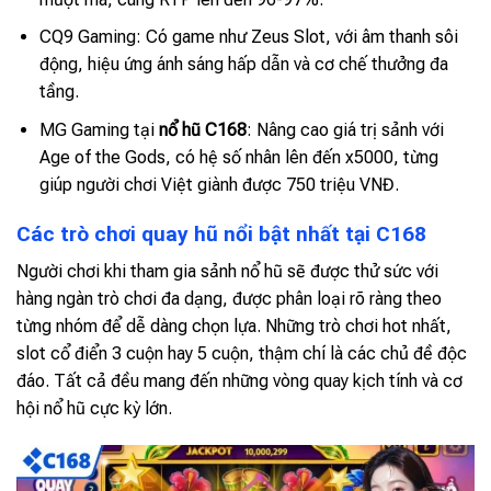
CQ9 Gaming: Có game như Zeus Slot, với âm thanh sôi
động, hiệu ứng ánh sáng hấp dẫn và cơ chế thưởng đa
tầng.
MG Gaming tại
nổ hũ C168
: Nâng cao giá trị sảnh với
Age of the Gods, có hệ số nhân lên đến x5000, từng
giúp người chơi Việt giành được 750 triệu VNĐ.
Các trò chơi quay hũ nổi bật nhất tại C168
Người chơi khi tham gia sảnh
nổ hũ sẽ được thử sức với
hàng ngàn trò chơi đa dạng, được phân loại rõ ràng theo
từng nhóm để dễ dàng chọn lựa. Những trò chơi hot nhất,
slot cổ điển 3 cuộn hay 5 cuộn, thậm chí là các chủ đề độc
đáo. Tất cả đều mang đến những vòng quay kịch tính và cơ
hội nổ hũ cực kỳ lớn.