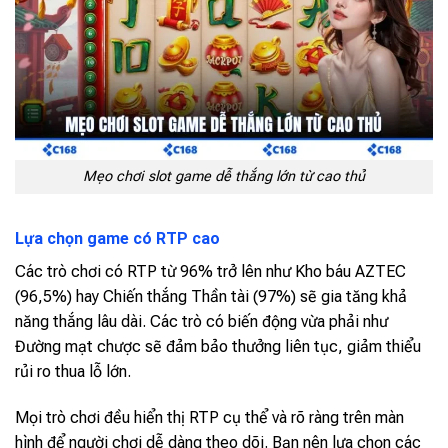
Mẹo chơi slot game dễ thắng lớn từ cao thủ
Lựa chọn game có RTP cao
Các trò chơi có RTP từ 96% trở lên như Kho báu AZTEC
(96,5%) hay Chiến thắng Thần tài (97%) sẽ gia tăng khả
năng thắng lâu dài. Các trò có biến động vừa phải như
Đường mạt chược sẽ đảm bảo thưởng liên tục, giảm thiểu
rủi ro thua lỗ lớn.
Mọi trò chơi đều hiển thị RTP cụ thể và rõ ràng trên màn
hình để người chơi dễ dàng theo dõi. Bạn nên lựa chọn các