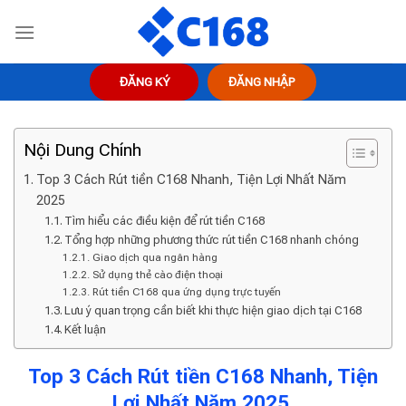
Skip
to
content
ĐĂNG KÝ
ĐĂNG NHẬP
Nội Dung Chính
Top 3 Cách Rút tiền C168 Nhanh, Tiện Lợi Nhất Năm
2025
Tìm hiểu các điều kiện để rút tiền C168
Tổng hợp những phương thức rút tiền C168 nhanh chóng
Giao dịch qua ngân hàng
Sử dụng thẻ cào điện thoại
Rút tiền C168 qua ứng dụng trực tuyến
Lưu ý quan trọng cần biết khi thực hiện giao dịch tại C168
Kết luận
Top 3 Cách Rút tiền C168 Nhanh, Tiện
Lợi Nhất Năm 2025