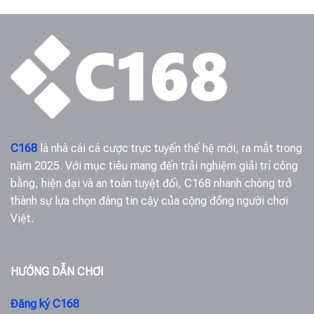
C168
là nhà cái cá cược trực tuyến thế hệ mới, ra mắt trong
năm 2025. Với mục tiêu mang đến trải nghiệm giải trí công
bằng, hiện đại và an toàn tuyệt đối, C168 nhanh chóng trở
thành sự lựa chọn đáng tin cậy của cộng đồng người chơi
Việt.
HƯỚNG DẪN CHƠI
Đăng ký C168