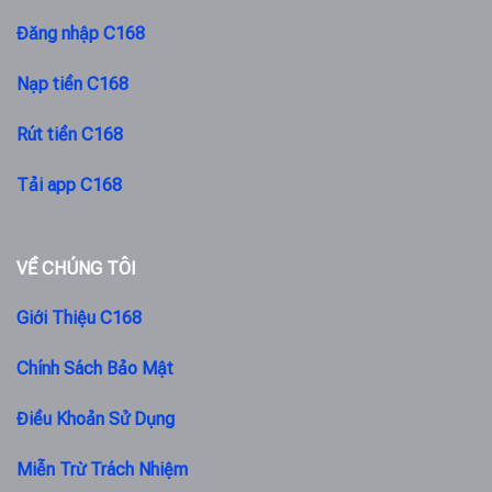
Đăng nhập C168
Nạp tiền C168
Rút tiền C168
Tải app C168
VỀ CHÚNG TÔI
Giới Thiệu C168
Chính Sách Bảo Mật
Điều Khoản Sử Dụng
Miễn Trừ Trách Nhiệm