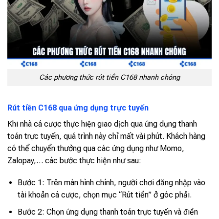
Các phương thức rút tiền C168 nhanh chóng
Rút tiền C168 qua ứng dụng trực tuyến
Khi nhà cá cược thực hiện giao dịch qua ứng dụng thanh
toán trực tuyến, quá trình này chỉ mất vài phút. Khách hàng
có thể chuyển thưởng qua các ứng dụng như Momo,
Zalopay,… các bước thực hiện như sau:
Bước 1: Trên màn hình chính, người chơi đăng nhập vào
tài khoản cá cược, chọn mục “Rút tiền” ở góc phải.
Bước 2: Chọn ứng dụng thanh toán trực tuyến và điền